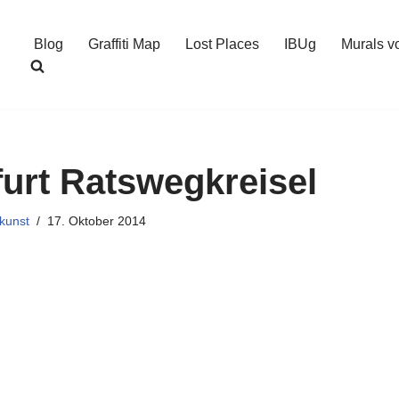
Blog
Graffiti Map
Lost Places
IBUg
Murals v
kfurt Ratswegkreisel
kunst
17. Oktober 2014