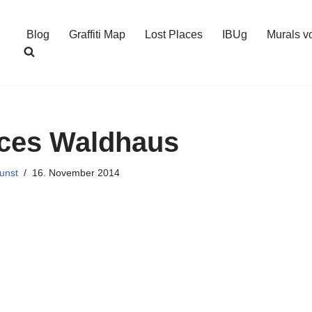
Blog
Graffiti Map
Lost Places
IBUg
Murals v
aces Waldhaus
unst
16. November 2014