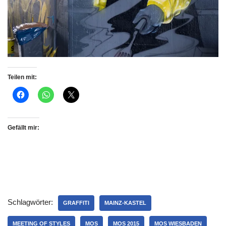
Teilen mit:
Gefällt mir:
Schlagwörter:
GRAFFITI
MAINZ-KASTEL
MEETING OF STYLES
MOS
MOS 2015
MOS WIESBADEN