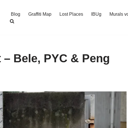
Blog
Graffiti Map
Lost Places
IBUg
Murals v
t – Bele, PYC & Peng