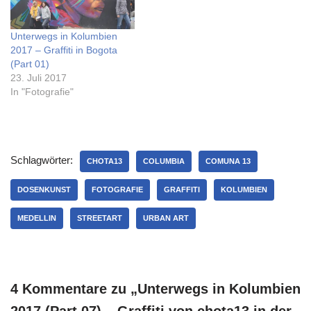
Unterwegs in Kolumbien
2017 – Graffiti in Bogota
(Part 01)
23. Juli 2017
In "Fotografie"
Schlagwörter:
CHOTA13
COLUMBIA
COMUNA 13
DOSENKUNST
FOTOGRAFIE
GRAFFITI
KOLUMBIEN
MEDELLIN
STREETART
URBAN ART
4 Kommentare zu „Unterwegs in Kolumbien
2017 (Part 07) – Graffiti von chota13 in der