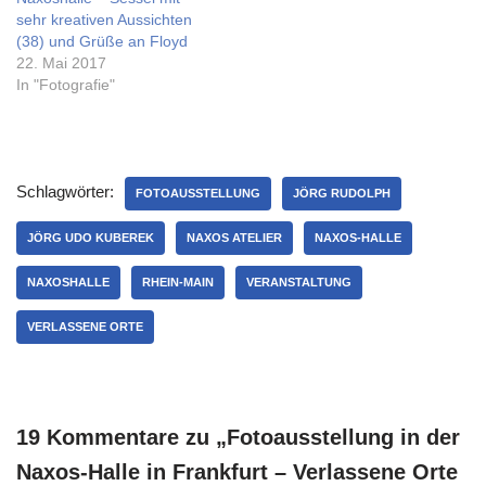
sehr kreativen Aussichten
(38) und Grüße an Floyd
22. Mai 2017
In "Fotografie"
Schlagwörter:
FOTOAUSSTELLUNG
JÖRG RUDOLPH
JÖRG UDO KUBEREK
NAXOS ATELIER
NAXOS-HALLE
NAXOSHALLE
RHEIN-MAIN
VERANSTALTUNG
VERLASSENE ORTE
19 Kommentare zu „Fotoausstellung in der
Naxos-Halle in Frankfurt – Verlassene Orte