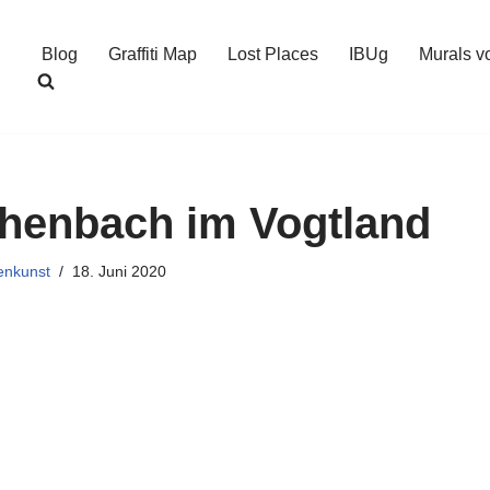
Blog
Graffiti Map
Lost Places
IBUg
Murals v
henbach im Vogtland
enkunst
18. Juni 2020