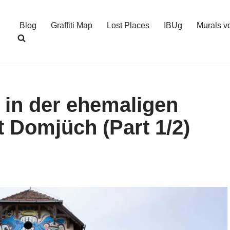
Blog
Graffiti Map
Lost Places
IBUg
Murals v
rt in der ehemaligen
t Domjüch (Part 1/2)