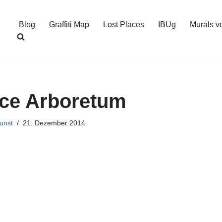
Blog
Graffiti Map
Lost Places
IBUg
Murals v
ace Arboretum
unst
21. Dezember 2014