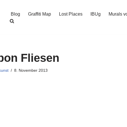
Blog
Graffiti Map
Lost Places
IBUg
Murals v
bon Fliesen
kunst
8. November 2013