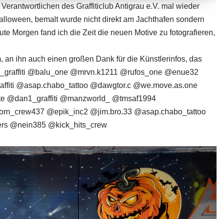
Verantwortlichen des
Graffiticlub Antigrau e.V.
mal wieder
lloween, bemalt wurde nicht direkt am Jachthafen sondern
te Morgen fand ich die Zeit die neuen Motive zu fotografieren,
m
, an ihn auch einen großen Dank für die Künstlerinfos, das
graffiti
@balu_one
@mrvn.k1211
@rufos_one
@enue32
fiti
@asap.chabo_tattoo
@dawgtor.c
@we.move.as.one
te
@dan1_graffiti
@manzworld_
@tmsaf1994
orn_crew437
@epik_inc2
@jim.bro.33
@asap.chabo_tattoo
ers
@nein385
@kick_hits_crew