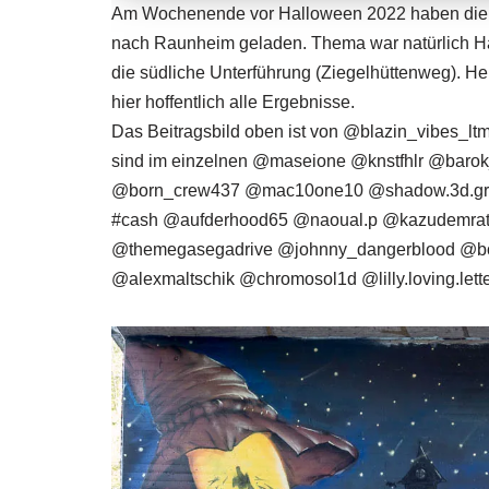
Am Wochenende vor Halloween 2022 haben die 
nach Raunheim geladen. Thema war natürlich Ha
die südliche Unterführung (Ziegelhüttenweg). Heu
hier hoffentlich alle Ergebnisse.
Das Beitragsbild oben ist von
@blazin_vibes_lt
sind im einzelnen
@maseione
@knstfhlr
@barok_
@born_crew437
@mac10one10
@shadow.3d.graf
#cash
@aufderhood65
@naoual.p
@kazudemra
@themegasegadrive
@johnny_dangerblood
@b
@alexmaltschik
@chromosol1d
@lilly.loving.lett