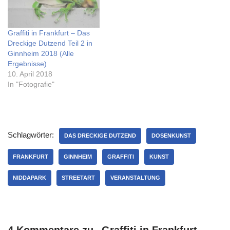
Graffiti in Frankfurt – Das
Dreckige Dutzend Teil 2 in
Ginnheim 2018 (Alle
Ergebnisse)
10. April 2018
In "Fotografie"
Schlagwörter:
DAS DRECKIGE DUTZEND
DOSENKUNST
FRANKFURT
GINNHEIM
GRAFFITI
KUNST
NIDDAPARK
STREETART
VERANSTALTUNG
4 Kommentare zu „Graffiti in Frankfurt –