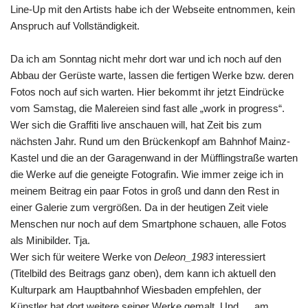
Line-Up mit den Artists habe ich der Webseite entnommen, kein
Anspruch auf Vollständigkeit.
Da ich am Sonntag nicht mehr dort war und ich noch auf den
Abbau der Gerüste warte, lassen die fertigen Werke bzw. deren
Fotos noch auf sich warten. Hier bekommt ihr jetzt Eindrücke
vom Samstag, die Malereien sind fast alle „work in progress“.
Wer sich die Graffiti live anschauen will, hat Zeit bis zum
nächsten Jahr. Rund um den Brückenkopf am Bahnhof Mainz-
Kastel und die an der Garagenwand in der Müfflingstraße warten
die Werke auf die geneigte Fotografin. Wie immer zeige ich in
meinem Beitrag ein paar Fotos in groß und dann den Rest in
einer Galerie zum vergrößen. Da in der heutigen Zeit viele
Menschen nur noch auf dem Smartphone schauen, alle Fotos
als Minibilder. Tja.
Wer sich für weitere Werke von
Deleon_1983
interessiert
(Titelbild des Beitrags ganz oben), dem kann ich aktuell den
Kulturpark am Hauptbahnhof Wiesbaden empfehlen, der
Künstler hat dort weitere seiner Werke gemalt. Und … am