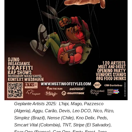
Geplante Artists 2025: L’hipi, Mago, Pazzesco
(Algeria), Aggu, Carão, Devis, Leo DCO, Nico, Rizo,
Simplez (Brazil), Nense (Chile), Kno Delix, Peds,
Smcart Vital (Colombia), TNT, Stripe (El Salvador),
Eser One (France), Cap One, Emty, Frost, Jane,