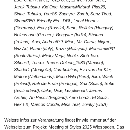
Jarek Tubuku, Kid One, MaximuMMural, Plas29,
Sinae, Tubuku, Your86, Zaphyre, Zomb, Senz Tired,
Skem6950, Friendly Fire, DBL, Local Heroes
(Germany), Foxy (Russia), Seno, Refleks (Hungary),
Noless.one (Greece), Bongster (India), Shauna
(Ireland), Auci, Andrea639, Miso, Mr. Carsa, Nigmo,
Wiz Art, Rame (Italy), Kaze (Malaysia), Marcamix031
(South Africa), Micky Vega, Noble, Steb Two,
Sibenc1, Tercox Trevor, Deleon_1983 (Mexico),
Shader1 (Mongolia), Combolution, Eva van der Klei,
Mutoni (Netherlands), Mono Wild (Peru), Biko, Waek
(Poland), Rafi die Erste (Portugal), Sax (Spain), Sobe
(Switzerland), Cake, Dice, Lespleenart, James
Archer, 7th Pencil (England), Aero Lords, El Souls,
Hex FX, Marcos Conde, Miss Teal, Zoinky (USA)
Weitere Infos zur Veranstaltung findet ihr wie immer auf der
Webseite zum Projekt:
Meeting of Styles 2025 Wiesbaden
. Das