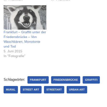
Frankfurt – Graffiti unter der
Friedensbrücke – Von
Waschbären, Monotonie
und Tod
5. Juni 2015
In "Fotografie"
Schlagwörter:
FRANKFURT
FRIEDENSBRÜCKE
GRAFFITI
MURAL
STREET ART
STREETART
URBAN ART