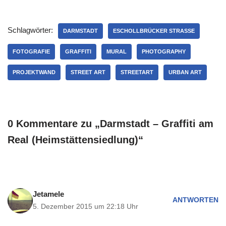
Schlagwörter:
DARMSTADT
ESCHOLLBRÜCKER STRASSE
FOTOGRAFIE
GRAFFITI
MURAL
PHOTOGRAPHY
PROJEKTWAND
STREET ART
STREETART
URBAN ART
0 Kommentare zu „Darmstadt – Graffiti am
Real (Heimstättensiedlung)“
Jetamele
ANTWORTEN
5. Dezember 2015 um 22:18 Uhr