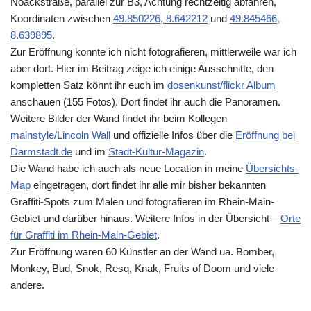
Noackstraße, parallel zur B3, Achtung rechtzeitig abfahren,
Koordinaten zwischen
49.850226, 8.642212
und
49.845466,
8.639895
.
Zur Eröffnung konnte ich nicht fotografieren, mittlerweile war ich
aber dort. Hier im Beitrag zeige ich einige Ausschnitte, den
kompletten Satz könnt ihr euch im
dosenkunst/flickr Album
anschauen (155 Fotos). Dort findet ihr auch die Panoramen.
Weitere Bilder der Wand findet ihr beim Kollegen
mainstyle/Lincoln Wall
und offizielle Infos über die
Eröffnung bei
Darmstadt.de
und im
Stadt-Kultur-Magazin
.
Die Wand habe ich auch als neue Location in meine
Übersichts-
Map
eingetragen, dort findet ihr alle mir bisher bekannten
Graffiti-Spots zum Malen und fotografieren im Rhein-Main-
Gebiet und darüber hinaus. Weitere Infos in der Übersicht –
Orte
für Graffiti im Rhein-Main-Gebiet
.
Zur Eröffnung waren 60 Künstler an der Wand ua. Bomber,
Monkey, Bud, Snok, Resq, Knak, Fruits of Doom und viele
andere.