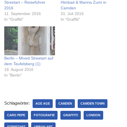
Streetart – Reiseführer
Himbad & Marina Zumi in
2016
Camden
11. September 2016
31. Juli 2016
In "Graffiti"
In "Graffiti"
Berlin – Mixed Streetart auf
dem Teufelsberg (1)
18. August 2016
In "Berlin"
Schlagwörter:
AGE AGE
CAMDEN
CAMDEN TOWN
CARO PEPE
FOTOGRAFIE
GRAFFITI
LONDON
STREETART
URBAN ART