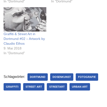
In "Dortmund"
In "Dortmund"
Graffiti & Street Art in
Dortmund #02 – Artwork by
Claudio Ethos
9. Mai 2018
In "Dortmund"
Schlagwörter:
DORTMUND
DOSENKUNST
FOTOGRAFIE
GRAFFITI
STREET ART
STREETART
URBAN ART