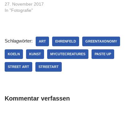
27. November 2017
In "Fotografie"
Schlagwörter:
ART
EHRENFELD
GREENTAXONOMY
KOELN
KUNST
MYCUTECREATURES
PASTE UP
STREET ART
STREETART
Kommentar verfassen