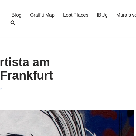
Blog
Graffiti Map
Lost Places
IBUg
Murals v
rtista am
 Frankfurt
r