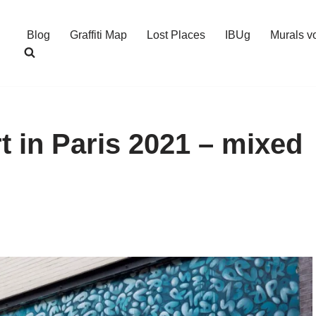
Blog
Graffiti Map
Lost Places
IBUg
Murals v
rt in Paris 2021 – mixed