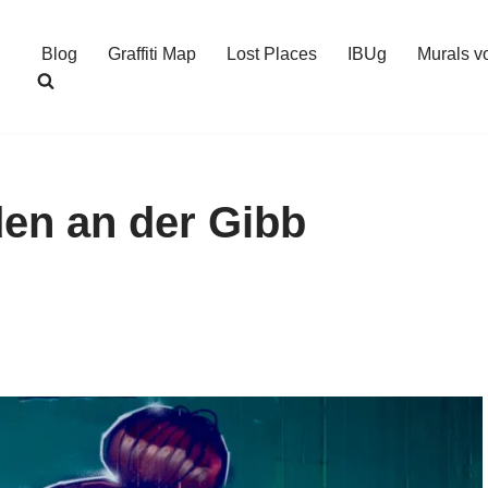
Blog
Graffiti Map
Lost Places
IBUg
Murals v
den an der Gibb