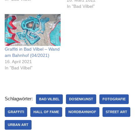
In "Bad Vilbel"
Graffiti in Bad Vilbel – Wand
am Bahnhof (04/2021)
16. April 2021
In "Bad Vilbel"
Schlagwörter:
BAD VILBEL
DOSENKUNST
FOTOGRAFIE
GRAFFITI
HALL OF FAME
NORDBAHNHOF
STREET ART
URBAN ART