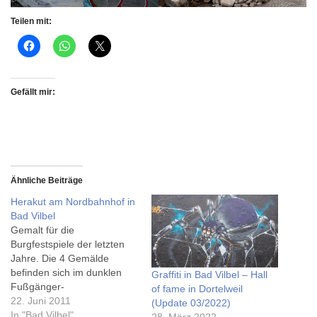
Teilen mit:
Gefällt mir:
Ähnliche Beiträge
Herakut am Nordbahnhof in
Bad Vilbel
Gemalt für die
Burgfestspiele der letzten
Jahre. Die 4 Gemälde
befinden sich im dunklen
Graffiti in Bad Vilbel – Hall
Fußgänger-
of fame in Dortelweil
Verbindungstunnel direkt
22. Juni 2011
(Update 03/2022)
am Nordbahnhof.
In "Bad Vilbel"
28. März 2022