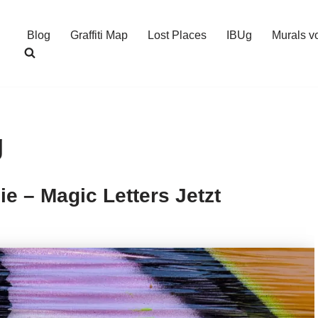
Blog
Graffiti Map
Lost Places
IBUg
Murals v
g
ie – Magic Letters Jetzt