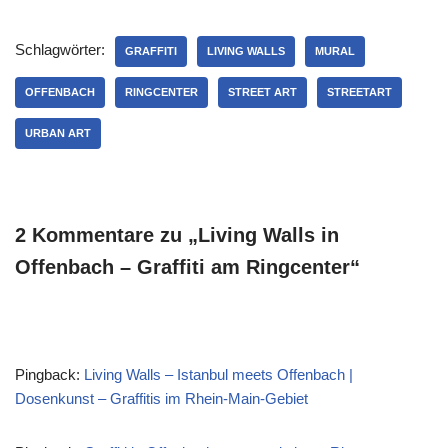
Schlagwörter:
GRAFFITI
LIVING WALLS
MURAL
OFFENBACH
RINGCENTER
STREET ART
STREETART
URBAN ART
2 Kommentare zu „Living Walls in
Offenbach – Graffiti am Ringcenter“
Pingback:
Living Walls – Istanbul meets Offenbach |
Dosenkunst – Graffitis im Rhein-Main-Gebiet