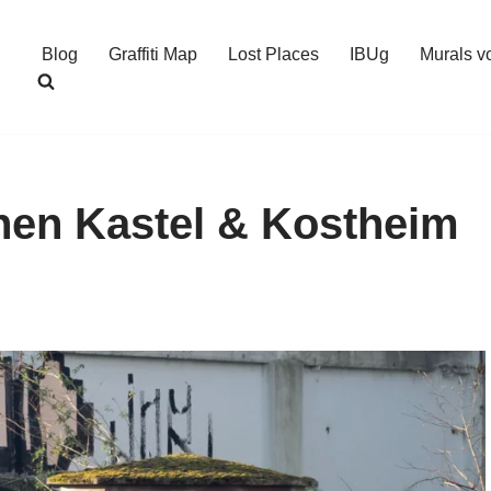
Blog
Graffiti Map
Lost Places
IBUg
Murals v
hen Kastel & Kostheim