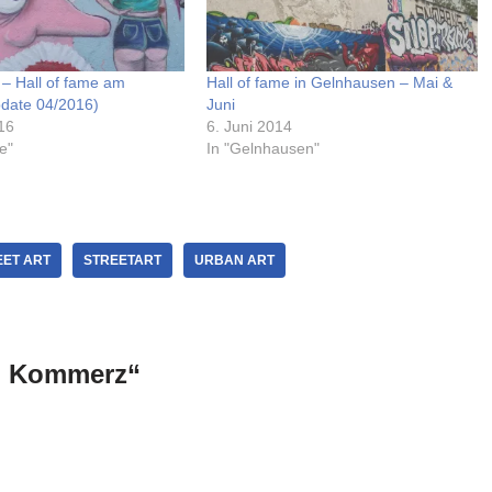
– Hall of fame am
Hall of fame in Gelnhausen – Mai &
date 04/2016)
Juni
16
6. Juni 2014
e"
In "Gelnhausen"
EET ART
STREETART
URBAN ART
n Kommerz“