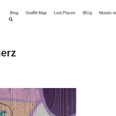
Blog
Graffiti Map
Lost Places
IBUg
Murals v
erz