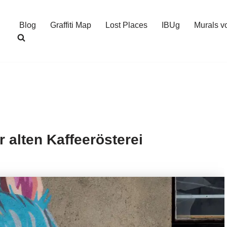
Blog
Graffiti Map
Lost Places
IBUg
Murals v
r alten Kaffeerösterei