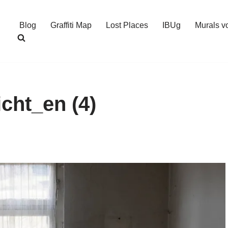
Blog
Graffiti Map
Lost Places
IBUg
Murals v
cht_en (4)