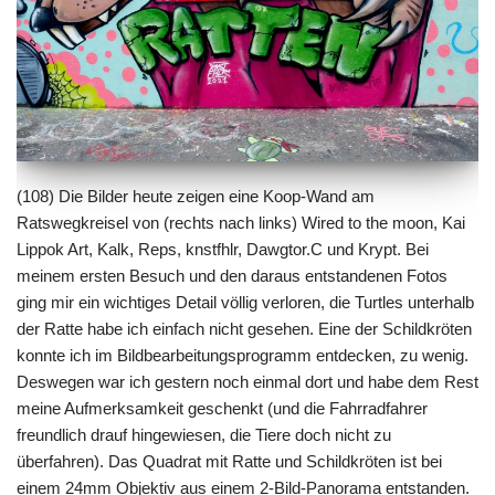
(108) Die Bilder heute zeigen eine Koop-Wand am
Ratswegkreisel von (rechts nach links)
Wired to the moon
,
Kai
Lippok Art
,
Kalk
, Reps,
knstfhlr
,
Dawgtor.C
und
Krypt
. Bei
meinem ersten Besuch und den daraus entstandenen Fotos
ging mir ein wichtiges Detail völlig verloren, die Turtles unterhalb
der Ratte habe ich einfach nicht gesehen. Eine der Schildkröten
konnte ich im Bildbearbeitungsprogramm entdecken, zu wenig.
Deswegen war ich gestern noch einmal dort und habe dem Rest
meine Aufmerksamkeit geschenkt (und die Fahrradfahrer
freundlich drauf hingewiesen, die Tiere doch nicht zu
überfahren). Das Quadrat mit Ratte und Schildkröten ist bei
einem 24mm Objektiv aus einem 2-Bild-Panorama entstanden.