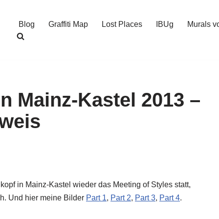
Blog
Graffiti Map
Lost Places
IBUg
Murals v
in Mainz-Kastel 2013 –
nweis
 in Mainz-Kastel wieder das Meeting of Styles statt,
ich. Und hier meine Bilder
Part 1
,
Part 2
,
Part 3
,
Part 4
.